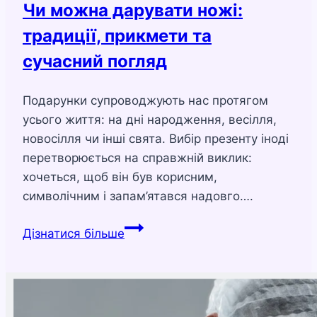
Чи можна дарувати ножі:
традиції, прикмети та
сучасний погляд
Подарунки супроводжують нас протягом
усього життя: на дні народження, весілля,
новосілля чи інші свята. Вибір презенту іноді
перетворюється на справжній виклик:
хочеться, щоб він був корисним,
символічним і запам’ятався надовго….
Чи
Дізнатися більше
можна
дарувати
ножі:
традиції,