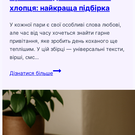
хлопця: найкраща підбірка
У кожної пари є свої особливі слова любові,
але час від часу хочеться знайти гарне
привітання, яке зробить день коханого ще
теплішим. У цій збірці — універсальні тексти,
вірші, смс…
Привітання
Дізнатися більше
для
чоловіка
та
хлопця:
найкраща
підбірка