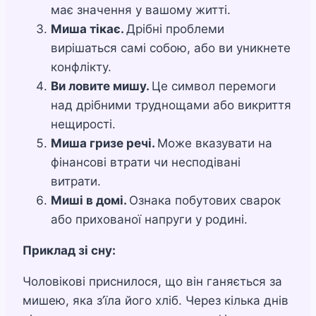
має значення у вашому житті.
Миша тікає.
Дрібні проблеми
вирішаться самі собою, або ви уникнете
конфлікту.
Ви ловите мишу.
Це символ перемоги
над дрібними труднощами або викриття
нещирості.
Миша гризе речі.
Може вказувати на
фінансові втрати чи несподівані
витрати.
Миші в домі.
Ознака побутових сварок
або прихованої напруги у родині.
Приклад зі сну:
Чоловікові приснилося, що він ганяється за
мишею, яка з’їла його хліб. Через кілька днів