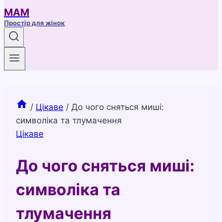
МАМ
Простір для жінок
/
Цікаве
/
До чого сняться миші:
символіка та тлумачення
Цікаве
До чого сняться миші:
символіка та
тлумачення