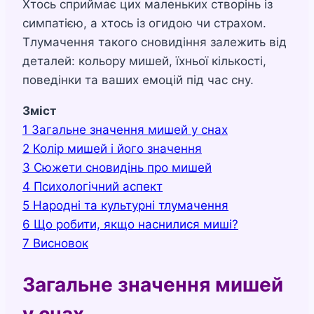
Хтось сприймає цих маленьких створінь із
симпатією, а хтось із огидою чи страхом.
Тлумачення такого сновидіння залежить від
деталей: кольору мишей, їхньої кількості,
поведінки та ваших емоцій під час сну.
Зміст
1
Загальне значення мишей у снах
2
Колір мишей і його значення
3
Сюжети сновидінь про мишей
4
Психологічний аспект
5
Народні та культурні тлумачення
6
Що робити, якщо наснилися миші?
7
Висновок
Загальне значення мишей
у снах