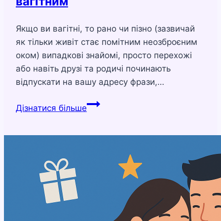
вагітним
Якщо ви вагітні, то рано чи пізно (зазвичай
як тільки живіт стає помітним неозброєним
оком) випадкові знайомі, просто перехожі
або навіть друзі та родичі починають
відпускати на вашу адресу фрази,…
11
Дізнатися більше
фраз,
які
не
варто
говорити
вагітним