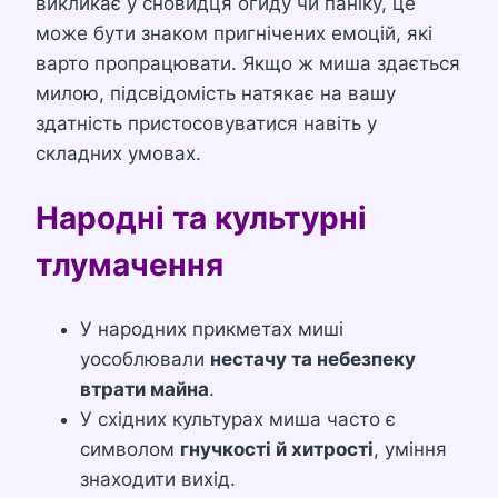
викликає у сновидця огиду чи паніку, це
може бути знаком пригнічених емоцій, які
варто пропрацювати. Якщо ж миша здається
милою, підсвідомість натякає на вашу
здатність пристосовуватися навіть у
складних умовах.
Народні та культурні
тлумачення
У народних прикметах миші
уособлювали
нестачу та небезпеку
втрати майна
.
У східних культурах миша часто є
символом
гнучкості й хитрості
, уміння
знаходити вихід.