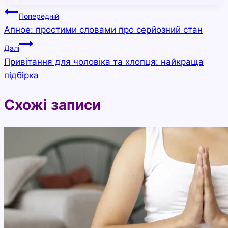
Навігація
Попередній
Апное: простими словами про серйозний стан
записів
Далі
Привітання для чоловіка та хлопця: найкраща
підбірка
Схожі записи