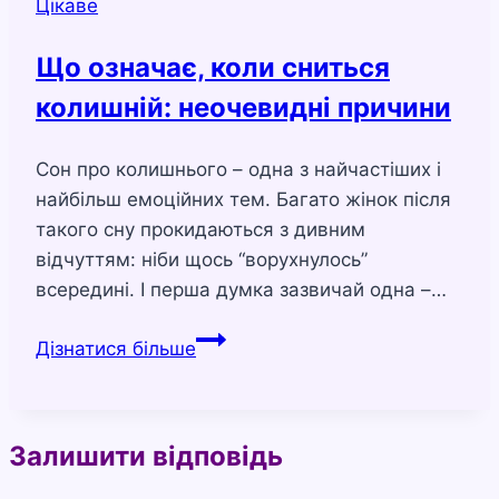
Цікаве
Що означає, коли сниться
колишній: неочевидні причини
Сон про колишнього – одна з найчастіших і
найбільш емоційних тем. Багато жінок після
такого сну прокидаються з дивним
відчуттям: ніби щось “ворухнулось”
всередині. І перша думка зазвичай одна –…
Що
Дізнатися більше
означає,
коли
сниться
Залишити відповідь
колишній:
неочевидні