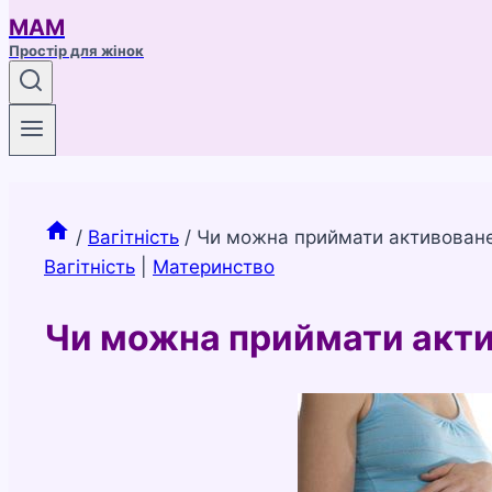
МАМ
Простір для жінок
/
Вагітність
/
Чи можна приймати активоване 
Вагітність
|
Материнство
Чи можна приймати актив