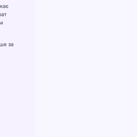
икає
рат
им
ише за