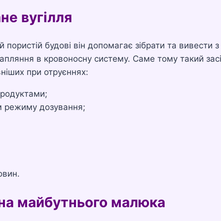
не вугілля
й пористій будові він допомагає зібрати та вивести з
рапляння в кровоносну систему. Саме тому такий зас
ніших при отруєннях:
продуктами;
м режиму дозування;
овин.
 на майбутнього малюка