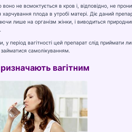
 воно не всмоктується в кров і, відповідно, не прон
 харчування плода в утробі матері. Діє даний препа
ючи лише на організм жінки, і виводиться природн
.
ки, у період вагітності цей препарат слід приймати л
 займатися самолікуванням.
призначають вагітним