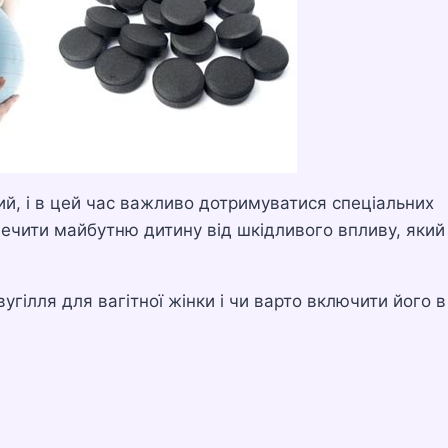
й, і в цей час важливо дотримуватися спеціальних
печити майбутню дитину від шкідливого впливу, яки
гілля для вагітної жінки і чи варто включити його в