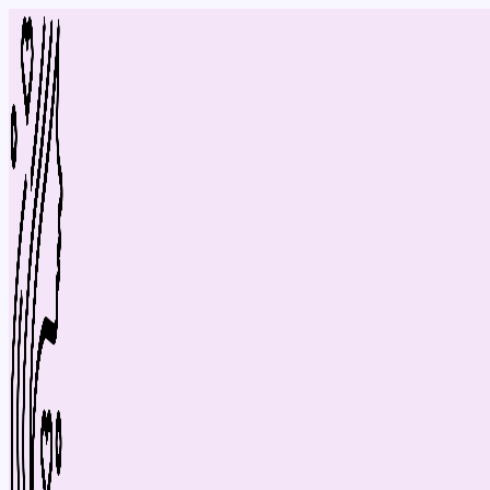
Перейти
до
вмісту