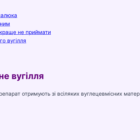
малюка
тним
 краще не приймати
го вугілля
не вугілля
парат отримують зі всіляких вуглецевмісних матері