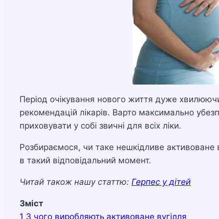
Період очікування нового життя дуже хвилюючи
рекомендацій лікарів. Варто максимально убез
приховувати у собі звичні для всіх ліки.
Розбираємося, чи таке нешкідливе активоване ву
в такий відповідальний момент.
Читай також нашу статтю:
Герпес у дітей
Зміст
1
З чого виробляють активоване вугілля