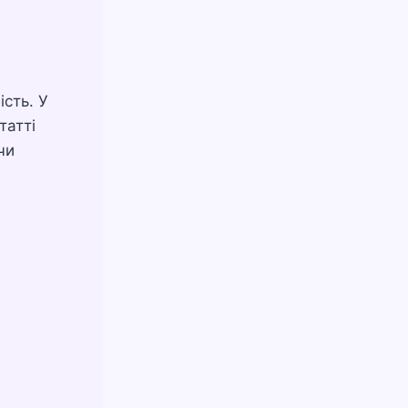
ість. У
татті
чи