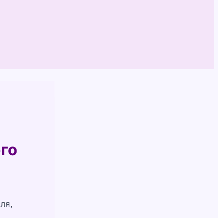
ого
ля,