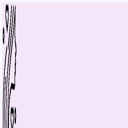
Перейти
до
вмісту