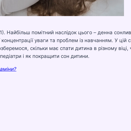
1). Найбільш помітний наслідок цього – денна сонлив
 концентрації уваги та проблем із навчанням. У цій с
зберемося, скільки має спати дитина в різному віці, 
педіатри і як покращити сон дитини.
таміни?