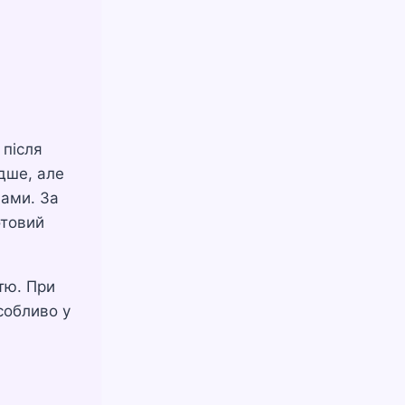
 після
дше, але
нами. За
отовий
тю. При
собливо у