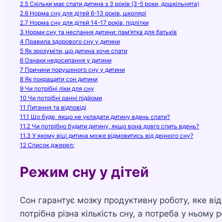
2.5
Скільки має спати дитина з 3 років (3-5 роки, дошкільнята)
2.6
Норма сну для дітей 6-13 років, школярі
2.7
Норма сну для дітей 14-17 років, підлітки
3
Норми сну та неспання дитини: пам’ятка для батьків
4
Правила здорового сну у дитини
5
Як зрозуміти, що дитина хоче спати
6
Ознаки недосипання у дитини
7
Причини порушеного сну у дитини
8
Як покращити сон дитини
9
Чи потрібні ліки для сну
10
Чи потрібні ранні підйоми
11
Питання та відповіді
11.1
Що буде, якщо не укладати дитину вдень спати?
11.2
Чи потрібно будити дитину, якщо вона довго спить вдень?
11.3
У якому віці дитина може відмовитись від денного сну?
12
Список джерел:
Режим сну у дітей
Сон гарантує мозку продуктивну роботу, яке від
потрібна різна кількість сну, а потреба у ньому