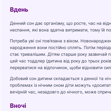
Вдень
Денний сон дає організму, що росте, час на ві
неспання, які вона здатна витримати, тому їй по
Потреба уві сні пов’язана з віком. Новонародж
народження вони постійно сплять. Потім період
стає тривалішим. Дітям старше року зазвичай 
цей час тоддлер (дитина від року до трьох рокі
перерватися на відпочинок, щоби відновити сил
Добовий сон дитини складається з денної та ні
проблемах із нічним сном діти можуть «досипат
вечірній час, незадовго до нічного, може спри
Вночі