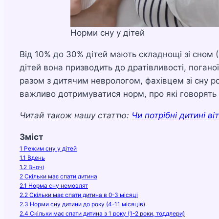
Норми сну у дітей
Від 10% до 30% дітей мають складнощі зі сном (
дітей вона призводить до дратівливості, поганої
разом з дитячим неврологом, фахівцем зі сну ро
важливо дотримуватися норм, про які говорять 
Читай також нашу статтю:
Чи потрібні дитині ві
Зміст
1
Режим сну у дітей
1.1
Вдень
1.2
Вночі
2
Скільки має спати дитина
2.1
Норма сну немовлят
2.2
Скільки має спати дитина в 0-3 місяці
2.3
Норми сну дитини до року (4-11 місяців)
2.4
Скільки має спати дитина з 1 року (1-2 роки, тоддлери)