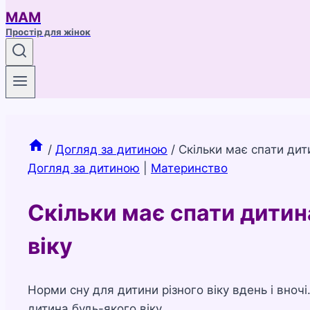
МАМ
Простір для жінок
/
Догляд за дитиною
/
Скільки має спати дити
Догляд за дитиною
|
Материнство
Скільки має спати дитина
віку
Норми сну для дитини різного віку вдень і вноч
дитина будь-якого віку