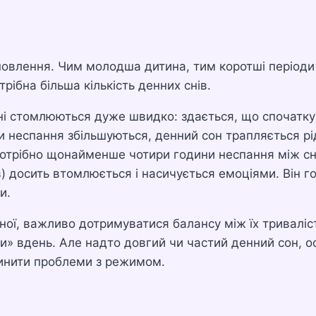
дновлення. Чим молодша дитина, тим коротші періоди
трібна більша кількість денних снів.
ені стомлюються дуже швидко: здається, що спочатку
и неспання збільшуються, денний сон трапляється рі
потрібно щонайменше чотири години неспання між с
в) досить втомлюється і насичується емоціями. Він г
и.
чної, важливо дотримуватися балансу між їх триваліс
и» вдень. Але надто довгий чи частий денний сон, о
чинити проблеми з режимом.