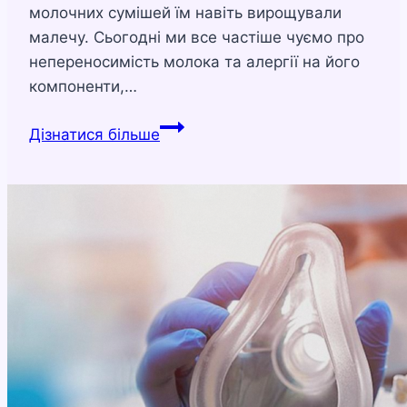
молочних сумішей їм навіть вирощували
малечу. Сьогодні ми все частіше чуємо про
непереносимість молока та алергії на його
компоненти,…
Чи
Дізнатися більше
можна
пити
молоко
під
час
вагітності