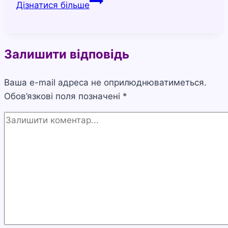
Як
Дізнатися більше
позбутися
печії
під
Залишити відповідь
час
вагітності
Ваша e-mail адреса не оприлюднюватиметься.
Обов’язкові поля позначені
*