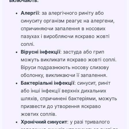
включають:
Алергії
: за алергічного риніту або
синуситу організм реагує на алергени,
спричиняючи запалення в носових
пазухах і виробляючи яскраво жовті
соплі.
Вірусні інфекції
: застуда або грип
можуть викликати яскраво жовті соплі.
Віруси подразнюють носову слизову
оболонку, викликаючи її запалення.
Бактеріальні інфекції
: синусит, риніт
або інші інфекції верхніх дихальних
шляхів, спричинені бактеріями, можуть
призвести до утворення яскраво
жовтих соплів.
Хронічний синусит
: у разі тривалого