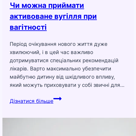
Чи можна приймати
активоване вугілля при
вагітності
Період очікування нового життя дуже
хвилюючий, і в цей час важливо
дотримуватися спеціальних рекомендацій
лікарів. Варто максимально убезпечити
майбутню дитину від шкідливого впливу,
який можуть приховувати у собі звичні для…
Чи
Дізнатися більше
можна
приймати
активоване
вугілля