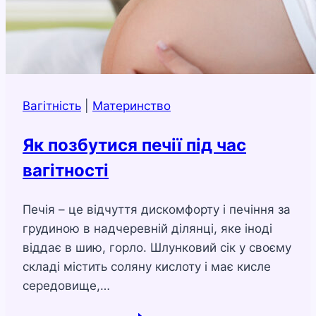
Вагітність
|
Материнство
Як позбутися печії під час
вагітності
Печія – це відчуття дискомфорту і печіння за
грудиною в надчеревній ділянці, яке іноді
віддає в шию, горло. Шлунковий сік у своєму
складі містить соляну кислоту і має кисле
середовище,…