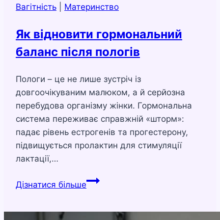
Вагітність
|
Материнство
Як відновити гормональний
баланс після пологів
Пологи – це не лише зустріч із
довгоочікуваним малюком, а й серйозна
перебудова організму жінки. Гормональна
система переживає справжній «шторм»:
падає рівень естрогенів та прогестерону,
підвищується пролактин для стимуляції
лактації,…
Як
Дізнатися більше
відновити
гормональний
баланс