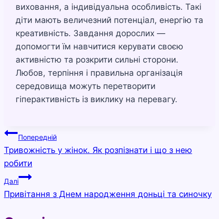
виховання, а індивідуальна особливість. Такі
діти мають величезний потенціал, енергію та
креативність. Завдання дорослих —
допомогти їм навчитися керувати своєю
активністю та розкрити сильні сторони.
Любов, терпіння і правильна організація
середовища можуть перетворити
гіперактивність із виклику на перевагу.
Навігація
Попередній
Тривожність у жінок. Як розпізнати і що з нею
записів
робити
Далі
Привітання з Днем народження доньці та синочку