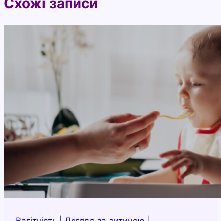
Схожі записи
Вагітність
|
Догляд за дитиною
|