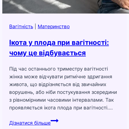
Вагітність
|
Материнство
Ікота у плода при вагітності:
чому це відбувається
Під час останнього триместру вагітності
жінка може відчувати ритмічне здригання
живота, що відрізняється від звичайних
ворушень, або ніби постукування зсередини
з рівномірними часовими інтервалами. Так
проявляється ікота плода при вагітності….
Ікота
Дізнатися більше
у