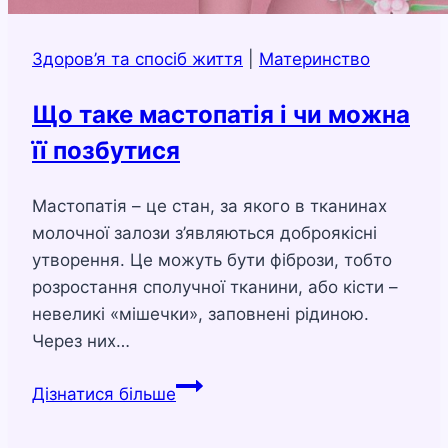
Здоров’я та спосіб життя
|
Материнство
Що таке мастопатія і чи можна
її позбутися
Мастопатія – це стан, за якого в тканинах
молочної залози з’являються доброякісні
утворення. Це можуть бути фібрози, тобто
розростання сполучної тканини, або кісти –
невеликі «мішечки», заповнені рідиною.
Через них…
Що
Дізнатися більше
таке
мастопатія