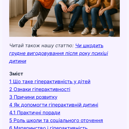
Читай також нашу статтю:
Чи шкодить
грудне вигодовування після року психіці
дитини
Зміст
1
Що таке гіперактивність у дітей
2
Ознаки гіперактивності
3
Причини розвитку
4
Як допомогти гіперактивній дитині
4.1
Практичні поради
5
Роль школи та соціального оточення
6
Материнство і гіперактивність