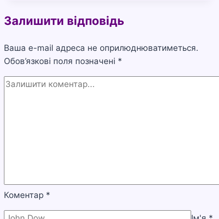
і
Залишити відповідь
чи
можна
Ваша e-mail адреса не оприлюднюватиметься.
її
Обов’язкові поля позначені
позбутися
*
Коментар
*
Ім'я
*