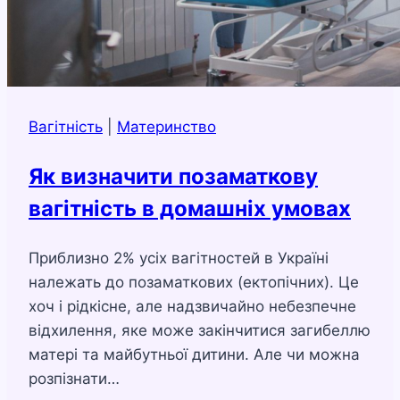
Вагітність
|
Материнство
Як визначити позаматкову
вагітність в домашніх умовах
Приблизно 2% усіх вагітностей в Україні
належать до позаматкових (ектопічних). Це
хоч і рідкісне, але надзвичайно небезпечне
відхилення, яке може закінчитися загибеллю
матері та майбутньої дитини. Але чи можна
розпізнати…