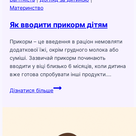
Материнство
Як вводити прикорм дітям
Прикорм – це введення в раціон немовляти
додаткової їжі, окрім грудного молока або
суміші. Зазвичай прикорм починають
вводити у віці близько 6 місяців, коли дитина
вже готова спробувати інші продукти….
Як
Дізнатися більше
вводити
прикорм
дітям