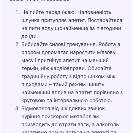
Не пийте перед їжею. Наповненість
шлунка притупляє апетит. Постарайтеся
не пити воду щонайменше за півгодини
до їди.
Вибирайте силові тренування. Робота з
опором допомагає наростити м’язову
масу і пригнічує апетит на менший
термін, ніж кардіовправи. Обирайте
традиційну роботу з відпочинком між
підходами – такий режим чинить
найменший вплив на апетит порівняно з
круговою та інтервальною роботою.
Відмовтеся від шкідливих звичок.
Куріння прискорює метаболізм і
призводить до втрати ваги, а алкоголь
негативно позначається на апетиті та