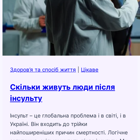
Здоров’я та спосіб життя
|
Цікаве
Скільки живуть люди після
інсульту
Інсульт – це глобальна проблема і в світі, і в
Україні. Він входить до трійки
найпоширеніших причин смертності. Логічне