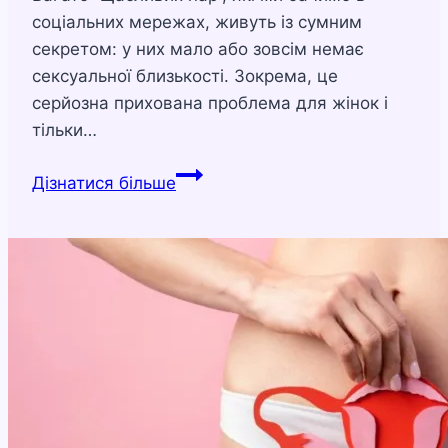
соціальних мережах, живуть із сумним
секретом: у них мало або зовсім немає
сексуальної близькості. Зокрема, це
серйозна прихована проблема для жінок і
тільки…
Чому
Дізнатися більше
жінка
втратила
інтерес
до
сексу