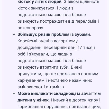
кісток у літніх людей
. З віком щільність
кісток знижується, і люди з
недостатньою масою тіла більше
ризикують постраждати від переломів і
остеопорозу.
Збільшує ризик проблем із зубами
.
Корейські вчені в когортному
дослідженні перевірили дані 17 тисяч
осіб і з’ясували, що люди з
недостатньою масою тіла більше
ризикують втратити зуби. Вчені
припустили, що це пов’язано з поганим
харчуванням і нестачею незамінних
амінокислот і вітамінів.
Може викликати складнощі із зачаттям
дитини у жінок
. Низький відсоток жиру і
гормональні порушення, пов’язані з цим,