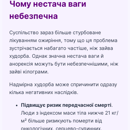
Чому нестача ваги
небезпечна
Суспільство зараз більше стурбоване
лікуванням ожиріння, тому що ця проблема
зустрічається набагато частіше, ніж зайва
худорба. Однак значна нестача ваги й
анорексія можуть бути небезпечнішими, ніж
зайві кілограми.
Надмірна худорба може спричинити одразу
кілька негативних наслідків.
Підвищує ризик передчасної смерті
.
Люди з індексом маси тіла нижче 21 кг/
м² більше ризикують померти від
онкологічних, серцево-судинних,