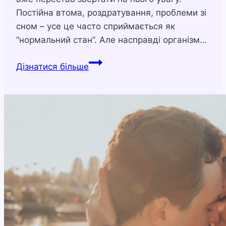
Постійна втома, роздратування, проблеми зі
сном – усе це часто сприймається як
“нормальний стан”. Але насправді організм…
Як
Дізнатися більше
знизити
рівень
стресу
без
ліків