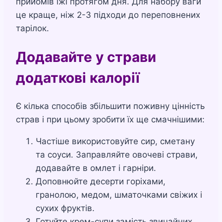
прийомів їжі протягом дня. Для набору ваги
це краще, ніж 2-3 підходи до переповнених
тарілок.
Додавайте у страви
додаткові калорії
Є кілька способів збільшити поживну цінність
страв і при цьому зробити їх ще смачнішими:
Частіше використовуйте сир, сметану
та соуси. Заправляйте овочеві страви,
додавайте в омлет і гарніри.
Доповнюйте десерти горіхами,
гранолою, медом, шматочками свіжих і
сухих фруктів.
Готуйте крем-супи замість звичайних