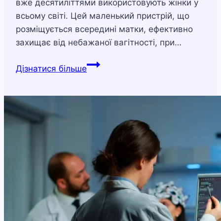
вже десятиліттями використовують жінки у
всьому світі. Цей маленький пристрій, що
розміщується всередині матки, ефективно
захищає від небажаної вагітності, при…
Внутрішньоматкова
Дізнатися більше
спіраль:
чим
гарний
і
чим
поганий
цей
метод
контрацепції