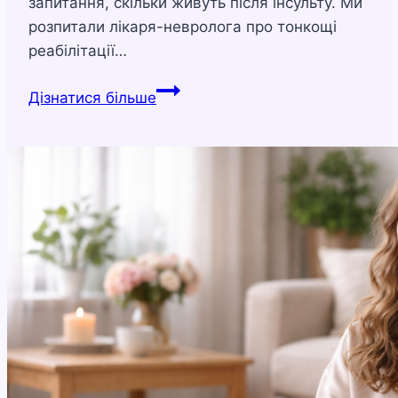
запитання, скільки живуть після інсульту. Ми
розпитали лікаря-невролога про тонкощі
реабілітації…
Скільки
Дізнатися більше
живуть
люди
після
інсульту