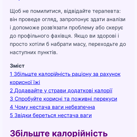
Щоб не помилитися, відвідайте терапевта:
він проведе огляд, запропонує здати аналізи
і допоможе розв’язати проблему або скерує
до профільного фахівця. Якщо ви здорові і
просто хотіли б набрати масу, переходьте до
наступних пунктів.
Зміст
1
Збільште калорійність раціону за рахунок
корисної їжі
2
Додавайте у страви додаткові калорії
3
Спробуйте корисні та поживні перекуси
4
Чому нестача ваги небезпечна
5
Звідки береться нестача ваги
Збільште калорійність