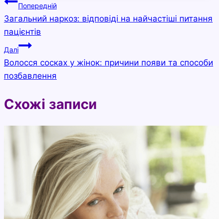
Навігація
Попередній
Загальний наркоз: відповіді на найчастіші питання
записів
пацієнтів
Далі
Волосся сосках у жінок: причини появи та способи
позбавлення
Схожі записи